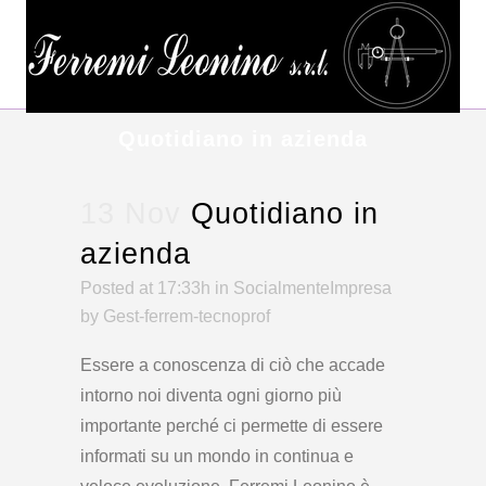
Quotidiano in azienda
13 Nov
Quotidiano in
azienda
Posted at 17:33h
in
SocialmenteImpresa
by
Gest-ferrem-tecnoprof
Essere a conoscenza di ciò che accade
intorno noi diventa ogni giorno più
importante perché ci permette di essere
informati su un mondo in continua e